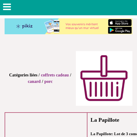
Catégories liées /
coffrets cadeau
/
canard
/
porc
La Papillote
La Papillote: Lot de 3 con