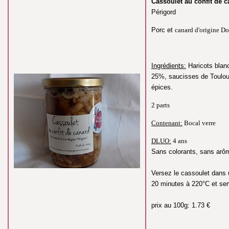
Cassoulet au confit de 
Périgord
Porc et
canard d'origine D
Ingrédients:
Haricots blan
25%, saucisses de Toulou
épices.
2 parts
Contenant:
Bocal verre
DLUO:
4 ans
Sans colorants, sans arôme
Versez le cassoulet dans 
20 minutes à 220°C et ser
prix au 100g: 1.73 €